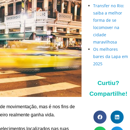
Transfer no Rio:
saiba a melhor
forma de se
locomover na
cidade
maravilhosa
Os melhores
bares da Lapa em
2025
Curtiu?
Compartilhe!
e movimentação, mas é nos fins de
iro realmente ganha vida.
belecimentos localizados nas ruas