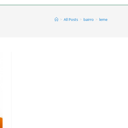
>
All Posts
>
bairro
>
leme