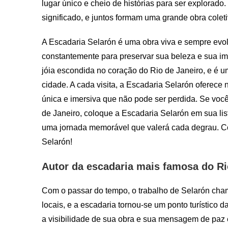
lugar único e cheio de histórias para ser explorado.
significado, e juntos formam uma grande obra coleti
A Escadaria Selarón é uma obra viva e sempre evol
constantemente para preservar sua beleza e sua imp
jóia escondida no coração do Rio de Janeiro, e é u
cidade. A cada visita, a Escadaria Selarón oferece
única e imersiva que não pode ser perdida. Se voc
de Janeiro, coloque a Escadaria Selarón em sua list
uma jornada memorável que valerá cada degrau. Co
Selarón!
Autor da escadaria mais famosa do Ri
Com o passar do tempo, o trabalho de Selarón cha
locais, e a escadaria tornou-se um ponto turístico
a visibilidade de sua obra e sua mensagem de paz