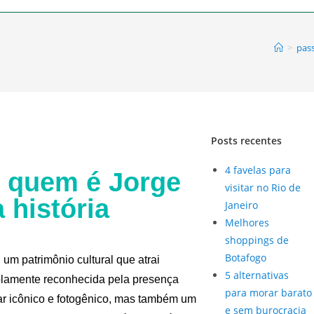
>
pas
Posts recentes
4 favelas para
: quem é Jorge
visitar no Rio de
 história
Janeiro
Melhores
shoppings de
Botafogo
um patrimônio cultural que atrai
5 alternativas
mplamente reconhecida pela presença
para morar barato
ar icônico e fotogênico, mas também um
e sem burocracia