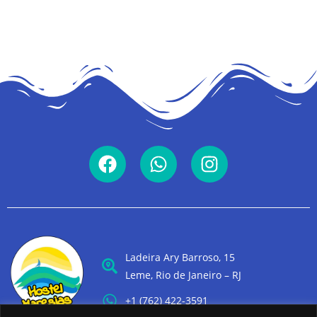
Ladeira Ary Barroso, 15
Leme, Rio de Janeiro – RJ
+1 (762) 422-3591