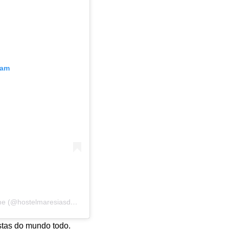
ram
Uma publicação partilhada por Hostel Maresias do Leme (@hostelmaresiasdoleme)
stas do mundo todo.