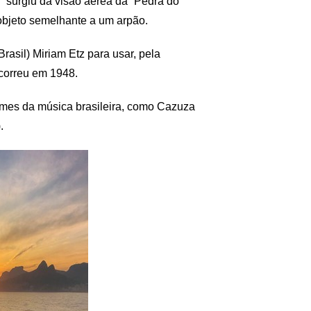
 surgiu da visão aérea da “Pedra do
bjeto semelhante a um arpão.
rasil) Miriam Etz para usar, pela
 ocorreu em 1948.
mes da música brasileira, como Cazuza
.