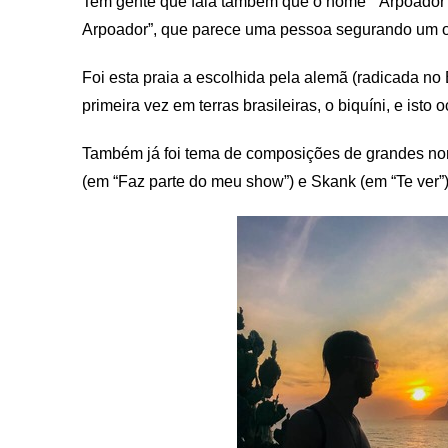
Tem gente que fala também que o nome ”’Arpoador”’
Arpoador”, que parece uma pessoa segurando um o
Foi esta praia a escolhida pela alemã (radicada no B
primeira vez em terras brasileiras, o biquíni, e isto
Também já foi tema de composições de grandes no
(em “Faz parte do meu show”) e Skank (em “Te ver”)